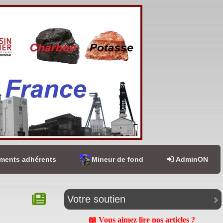
ents adhérents
Mineur de fond
AdminON
Votre soutien
📖 Vous aimez lire nos articles ?