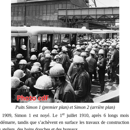
Puits Simon 1 (premier plan) et Simon 2 (arrière plan)
er
 1909, Simon 1 est noyé. Le 1
juillet 1910, après 6 longs moi
redémarre, tandis que s’achèvent en surface les travaux de construction 
s ateliers, des bains douches et des bureaux.