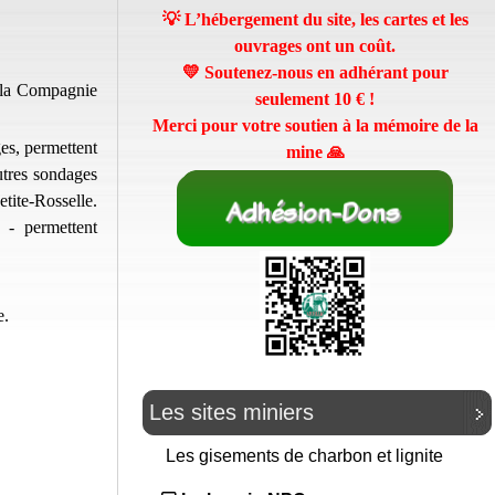
💡 L’hébergement du site, les cartes et les
ouvrages ont un coût.
💛 Soutenez-nous en adhérant pour
 la Compagnie
seulement
10 €
!
Merci pour votre soutien à la mémoire de la
es, permettent
mine 🙏
utres sondages
tite-Rosselle.
 - permettent
e.
Les sites miniers
Les gisements de charbon et lignite