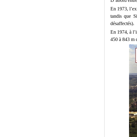
D’abord entrée
En 1973, l’ext
tandis que S
désaffectés).
En 1974, à l’i
450 à 843 m d