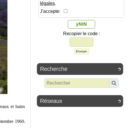
légales
.
J'accepte:
yNtN
Recopier le code :
Envoyer
Recherche

Réseaux

reaux et bains
ptembre 1960.