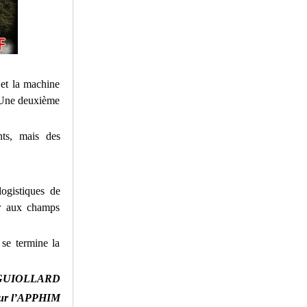
 et la machine
. Une deuxième
nts, mais des
ogistiques de
er aux champs
se termine la
an GUIOLLARD
ur l’APPHIM