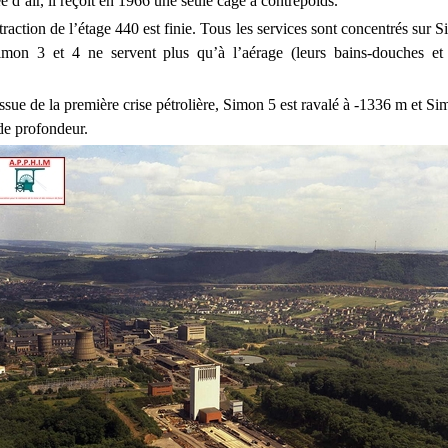
 d’air, il reçoit en 1966 une seule cage à contrepoids.
raction de l’étage 440 est finie. Tous les services sont concentrés sur S
imon 3 et 4 ne servent plus qu’à l’aérage (leurs bains-douches et
ssue de la première crise pétrolière, Simon 5 est ravalé à -1336 m et S
e profondeur.