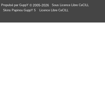
© 2005-2026
Propulsé par GuppY
Sous Licence Libre CeCILL
Skins Papinou GuppY 5
Licence Libre CeCILL