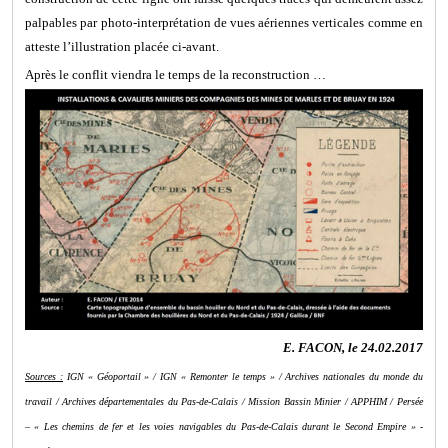
palpables par photo-interprétation de vues aériennes verticales comme en
atteste l’illustration placée ci-avant.
Après le conflit viendra le temps de la reconstruction …
E. FACON, le 24.02.2017
Sources :
IGN « Géoportail » / IGN « Remonter le temps » / Archives nationales du monde du
travail / Archives départementales du Pas-de-Calais / Mission Bassin Minier / APPHIM / Persée
– « Les chemins de fer et les voies navigables du Pas-de-Calais durant le Second Empire » -