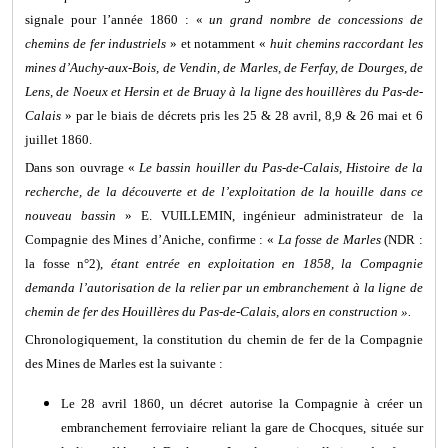
signale pour l’année 1860 : «
un grand nombre de concessions de
chemins de fer industriels
» et notamment «
huit chemins raccordant les
mines d’Auchy-aux-Bois, de Vendin, de Marles, de Ferfay, de Dourges, de
Lens, de Noeux et Hersin et de Bruay à la ligne des houillères du Pas-de-
Calais
» par le biais de décrets pris les 25 & 28 avril, 8,9 & 26 mai et 6
juillet 1860.
Dans son ouvrage «
Le bassin houiller du Pas-de-Calais, Histoire de la
recherche, de la découverte et de l’exploitation de la houille dans ce
nouveau bassin
» E. VUILLEMIN, ingénieur administrateur de la
Compagnie des Mines d’Aniche, confirme : «
La fosse de Marles
(NDR :
la fosse n°2),
étant entrée en exploitation en 1858, la Compagnie
demanda l’autorisation de la relier par un embranchement à la ligne de
chemin de fer des Houillères du Pas-de-Calais, alors en construction ».
Chronologiquement, la constitution du chemin de fer de la Compagnie
des Mines de Marles est la suivante :
Le 28 avril 1860, un décret autorise la Compagnie à créer un
embranchement ferroviaire reliant la gare de Chocques, située sur