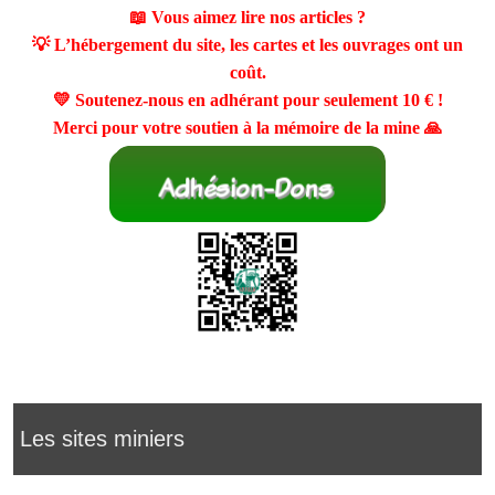
📖 Vous aimez lire nos articles ?
💡 L’hébergement du site, les cartes et les ouvrages ont un
coût.
💛 Soutenez-nous en adhérant pour seulement
10 €
!
Merci pour votre soutien à la mémoire de la mine 🙏
Les sites miniers