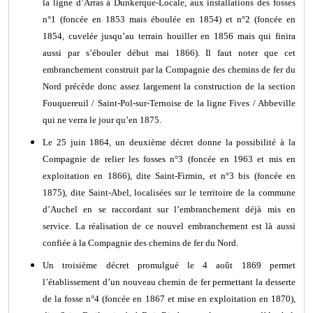
la ligne d’Arras à Dunkerque-Locale, aux installations des fosses
n°1 (foncée en 1853 mais éboulée en 1854) et n°2 (foncée en
1854, cuvelée jusqu’au terrain houiller en 1856 mais qui finira
aussi par s’ébouler début mai 1866). Il faut noter que cet
embranchement construit par la Compagnie des chemins de fer du
Nord précède donc assez largement la construction de la section
Fouquereuil / Saint-Pol-sur-Ternoise de la ligne Fives / Abbeville
qui ne verra le jour qu’en 1875.
Le 25 juin 1864, un deuxième décret donne la possibilité à la
Compagnie de relier les fosses n°3 (foncée en 1963 et mis en
exploitation en 1866), dite Saint-Firmin, et n°3 bis (foncée en
1875), dite Saint-Abel, localisées sur le territoire de la commune
d’Auchel en se raccordant sur l’embranchement déjà mis en
service. La réalisation de ce nouvel embranchement est là aussi
confiée à la Compagnie des chemins de fer du Nord.
Un troisième décret promulgué le 4 août 1869 permet
l’établissement d’un nouveau chemin de fer permettant la desserte
de la fosse n°4 (foncée en 1867 et mise en exploitation en 1870),