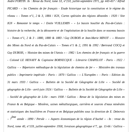
André FORTIN. In : Revue du Nord, tome 53, n°210, juillet-septembre 1971, pp 443-457 / Alfred
PICARD - « les Chemins de fer français - Etude historique sur la constitution et le régime du
réseau » - Tomes n°1, 2 & 3, 1884 / IGN, Cartes spéciales des régions dévastées - 1920 / Site
IGN « Remonter le temps » / Emile VUILLEMIN – « Le bassin houiller du Pas-de-Calais :
histoire de la recherche, de la découverte et de l’exploitation de la houille dans ce nouveau bassin
» - Tomes n°1, 2 & 3 - 1880, 1880 & 1883 / Guy DUBOIS et Jean-Marie MINOT – « Histoire
des Mines du Nord et du Pas-de-Calais » - Tomes n°1 & 2, 1991 & 1992 / Bertrand COCQ et
Guy DUBOIS, «
Histoire des mines de l'Artois »
- 1982 / Les chemins de fer français et la guerre
- Colonel LE HENAFF & Capitaine BORNECQUE - Librairie CHAPELOT - Paris - 1922 /
Gallica – « Répertoire méthodique de la législation de chemins de fer » – Ministère des travaux
publics – Imprimerie impériale – Paris – 1870 / Gallica – « L’Européen » – Paris – Edition du
31 mars 1933 / Gallica – « Bulletin de la Société de Géographie de Lille » – Société de
géographie de Lille - avril-juin 1924 / Gallica – « Bulletin de la Société de Géographie de Lille »
– Société de géographie de Lille - mars 1938 / Gallica – Revue de la législation des mines en
France & en Belgique – Minières, usines méttallurgiques, carrières et sources d’eaux minérales
et statistiques des houillières en France et en Belgique publiées sous la direction de E. Delecroix
ème
– 7
année – 1890 / Persée – « Aspects économiques de la région d’Auchel » - In : revue du
Nord, tome 40, n°159, juillet-septembre 1958, livraison géographique n°7, pp. 15-66 / Gallica –