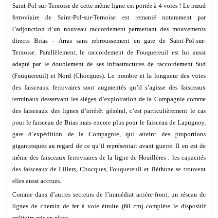
Saint-Pol-sur-Ternoise de cette même ligne est portée à 4 voies ! Le nœud
ferroviaire de Saint-Pol-sur-Ternoise est remanié notamment par
l’adjonction d’un nouveau raccordement permettant des mouvements
directs Brias – Arras sans rebroussement en gare de Saint-Pol-sur-
Ternoise. Parallèlement, le raccordement de Fouquereuil est lui aussi
adapté par le doublement de ses infrastructures de raccordement Sud
(Fouquereuil) et Nord (Chocques). Le nombre et la longueur des voies
des faisceaux ferrovaires sont augmentés qu’il s’agisse des faisceaux
terminaux desservant les sièges d’exploitation de la Compagnie comme
des faisceaux des lignes d’intérêt général, c’est particulièrement le cas
pour le faisceau de Brias mais encore plus pour le faisceau de Lapugnoy,
gare d’expédition de la Compagnie, qui atteint des proportions
gigantesques au regard de ce qu’il représentait avant guerre. Il en est de
même des faisceaux ferroviaires de la ligne de Houillères : les capacités
des faisceaux de Lillers, Chocques, Fouquereuil et Béthune se trouvent
elles aussi accrues.
Comme dans d’autres secteurs de l’immédiat arrière-front, un réseau de
lignes de chemin de fer à voie étroite (60 cm) complète le dispositif
militaire mis en place.