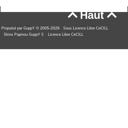
Haut


© 2005-2026
Propulsé par GuppY
Sous Licence Libre CeCILL
Skins Papinou GuppY 5
Licence Libre CeCILL