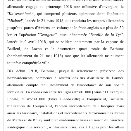
allemande engage au printemps 1918 une offensive d'envergure, la
"
Kaiserschlacht
", qui comprend plusieurs opérations dont l'opération
"
Michael
", lancée le 21 mars 1918, qui conduira les troupes allemandes
jusqu'aux portes d'Amiens, en enfonçant le front anglais sur plus de 50
km et l'opération "
Georgette
", aussi dénommée "
Bataille de la Lys
",
lancée le 9 avril 1918, qui se soldera notamment par la capture de
Bailleul, de Locon et la destruction quasi totale de Béthune
(bombardement du 21 mai 1918) sans que les allemands ne puissent
toutefois conquérir la ville.
Dès début 1918, Béthune, jusque-là relativement préservée des
bombardements, commence à souffrir des tirs d’artillerie de l’armée
allemande compte tenu notamment de l'importance de son noeud
ferroviaire. La connexion entre les lignes n°301 000 (Arras / Dunkerque-
Locale) et n°289 000 (Fives / Abbeville) à Fouquereuil, l'actuelle
bifurcation de Fouquereuil, l'ancien raccordement de Chocques mais
aussi les faisceaux, installations et raccordements ferroviaires des mines
de Marles et de Bruay sont bien évidemment visés en raison du caractère
stratégique que revêtent, à plusieurs titres, ces 2 lignes pour les alliés