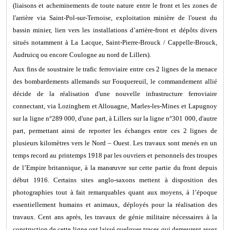
(liaisons et acheminements de toute nature entre le front et les zones de
l'arrière via Saint-Pol-sur-Ternoise, exploitation minière de l'ouest du
bassin minier, lien vers les installations d’arrière-front et dépôts divers
situés notamment à La Lacque, Saint-Pierre-Brouck / Cappelle-Brouck,
Audruicq ou encore Coulogne au nord de Lillers).
Aux fins de soustraire le trafic ferroviaire entre ces 2 lignes de la menace
des bombardements allemands sur Fouquereuil, le commandement allié
décide de la réalisation d'une nouvelle infrastructure ferroviaire
connectant, via Lozinghem et Allouagne, Marles-les-Mines et Lapugnoy
sur la ligne n°289 000, d'une part, à Lillers sur la ligne n°301 000, d'autre
part, permettant ainsi de reporter les échanges entre ces 2 lignes de
plusieurs kilomètres vers le Nord – Ouest. Les travaux sont menés en un
temps record au printemps 1918 par les ouvriers et personnels des troupes
de l’Empire britannique, à la manœuvre sur cette partie du front depuis
début 1916. Certains sites anglo-saxons mettent à disposition des
photographies tout à fait remarquables quant aux moyens, à l’époque
essentiellement humains et animaux, déployés pour la réalisation des
travaux. Cent ans après, les travaux de génie militaire nécessaires à la
construction de cette ligne ont laissé quelques traces qui demeurent assez