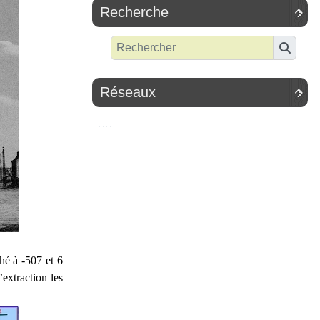
Recherche

Réseaux

hé à -507 et 6
’extraction les