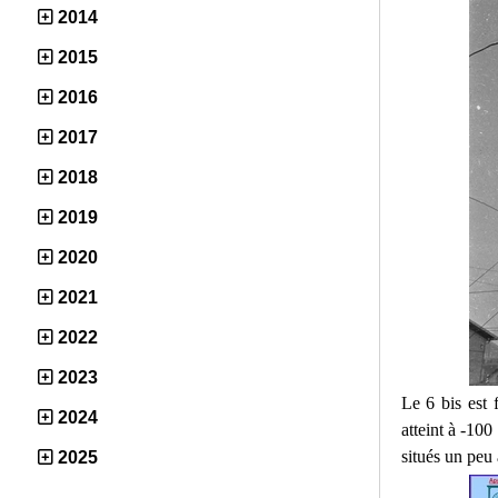
2014
2015
2016
2017
2018
2019
2020
2021
2022
2023
Le 6 bis est 
2024
atteint à -100
situés un peu 
2025