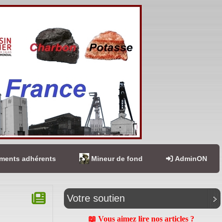
ents adhérents
Mineur de fond
AdminON
Votre soutien
📖 Vous aimez lire nos articles ?