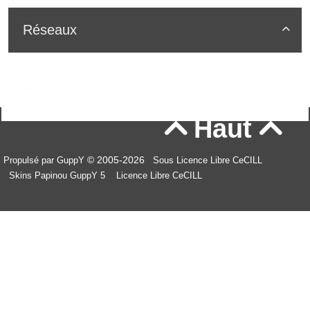
Réseaux

Haut


© 2005-2026
Propulsé par GuppY
Sous Licence Libre CeCILL
Skins Papinou GuppY 5
Licence Libre CeCILL