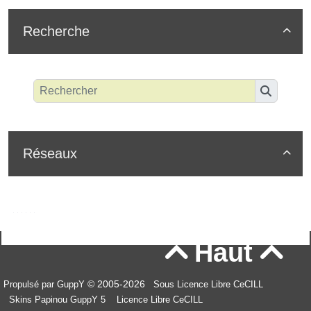
Recherche

Réseaux

Haut


© 2005-2026
Propulsé par GuppY
Sous Licence Libre CeCILL
Skins Papinou GuppY 5
Licence Libre CeCILL