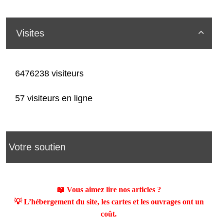
Visites

6476238 visiteurs
57 visiteurs en ligne
Votre soutien
📖 Vous aimez lire nos articles ?
💡 L’hébergement du site, les cartes et les ouvrages ont un
coût.