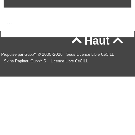
Haut


© 2005-2026
Propulsé par GuppY
Sous Licence Libre CeCILL
Skins Papinou GuppY 5
Licence Libre CeCILL