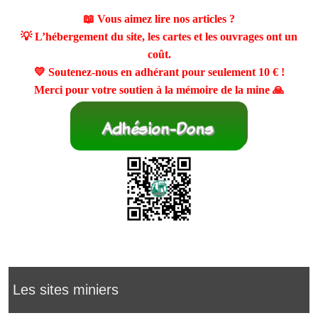
📖 Vous aimez lire nos articles ?
💡 L’hébergement du site, les cartes et les ouvrages ont un
coût.
💛 Soutenez-nous en adhérant pour seulement
10 €
!
Merci pour votre soutien à la mémoire de la mine 🙏
Les sites miniers