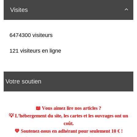
Visites

6474300 visiteurs
121 visiteurs en ligne
Votre soutien
📖 Vous aimez lire nos articles ?
💡 L’hébergement du site, les cartes et les ouvrages ont un
coût.
💛 Soutenez-nous en adhérant pour seulement
10 €
!