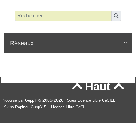
Réseaux

Haut


© 2005-2026
Propulsé par GuppY
Sous Licence Libre CeCILL
Skins Papinou GuppY 5
Licence Libre CeCILL