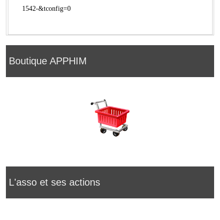
1542-&tconfig=0
Boutique APPHIM
L'asso et ses actions