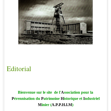
Editorial
Bienvenue sur le site
de l'
A
ssociation pour la
P
érennisation du
P
atrimoine
H
istorique et
I
ndustriel
M
inier (
A.P.P.H.I.M
)