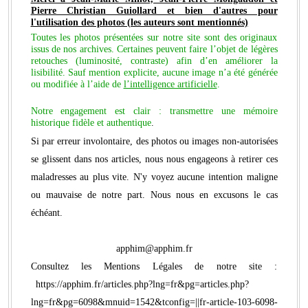
Pierre Christian Guiollard et bien d'autres pour
l'utilisation des photos (les auteurs sont mentionnés)
Toutes les photos présentées sur notre site sont des originaux
issus de nos archives. Certaines peuvent faire l’objet de légères
retouches (luminosité, contraste) afin d’en améliorer la
lisibilité. Sauf mention explicite, aucune image n’a été générée
ou modifiée à l’aide de
l’intelligence artificielle
.
Notre engagement est clair : transmettre une mémoire
historique fidèle et authentique
.
Si par erreur involontaire, des photos ou images non-autorisées
se glissent dans nos articles, nous nous engageons à retirer ces
maladresses au plus vite. N'y voyez aucune intention maligne
ou mauvaise de notre part. Nous nous en excusons le cas
échéant.
apphim@apphim.fr
Consultez les Mentions Légales de notre site :
https://apphim.fr/articles.php?lng=fr&pg=articles.php?
lng=fr&pg=6098&mnuid=1542&tconfig=||fr-article-103-6098-