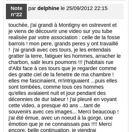
Note
par
delphine
le 25/09/2012 22:15
n°22
touchée, j'ai grandi à Montigny en ostrevent et
je viens de découvrir une video sur you tube
realisée par votre association : celle de la fosse
barrois ! mon pere, grands peres y ont travaillé
! j'ai grandi avec ces tours, je les entendais
gratter la terre, fatiguer les hommes, arracher le
charbon, salir leurs poumons !!! j'habitais rue
d'Albi face à ces tours que je regarder comme
des gratte ciel de la fenetre de ma chambre !
elles me fascinaient, m'intriguaient ...puis elles
sont tombées, comme tous ces hommes
qu'elles avalaient nuit et jour pendant des
décennies de dur labeur ! j'ai pleuré en voyant
cette video, a presque 40 ans ...tant de
souvenirs avec ces images... Merci beaucoup !
j'ai été émue, avec un noeud à la gorge, une
émotion que je ne connaissais pas !!!! Merci
encore, belle continuation, je viendrai