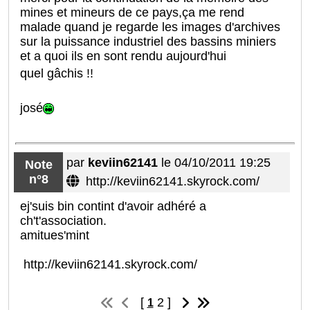
mines et mineurs de ce pays,ça me rend
malade quand je regarde les images d'archives
sur la puissance industriel des bassins miniers
et a quoi ils en sont rendu aujourd'hui
quel gâchis !!
josé
par
keviin62141
le 04/10/2011 19:25
Note
n°8
http://keviin62141.skyrock.com/
ej'suis bin contint d'avoir adhéré a
ch't'association.
amitues'mint
http://keviin62141.skyrock.com/
[
2
]
1