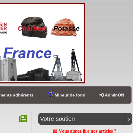
ents adhérents
Mineur de fond
AdminON
Votre soutien
📖 Vous aimez lire nos articles ?