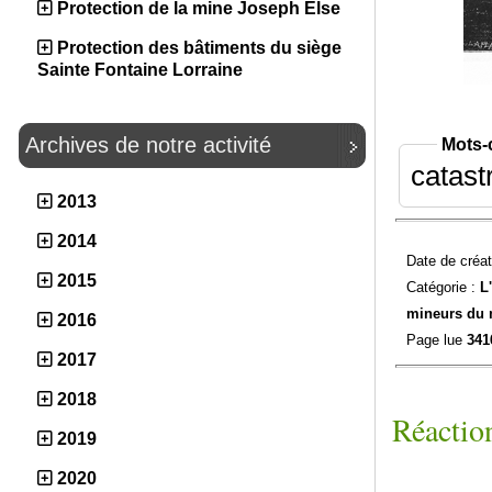
Protection de la mine Joseph Else
Protection des bâtiments du siège
Sainte Fontaine Lorraine
Archives de notre activité
Mots-
catast
2013
2014
Date de créat
2015
Catégorie :
L
mineurs du
2016
Page lue
341
2017
2018
Réaction
2019
2020