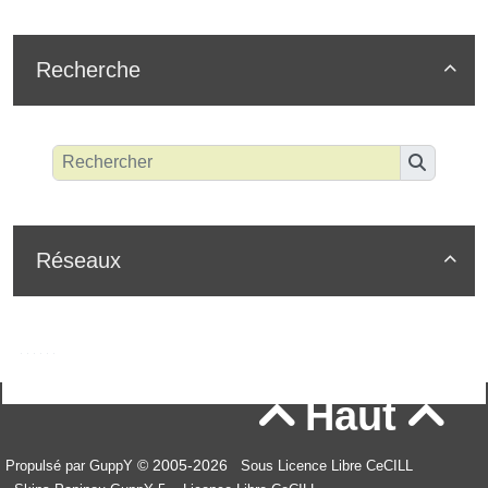
Recherche

Réseaux

Haut


© 2005-2026
Propulsé par GuppY
Sous Licence Libre CeCILL