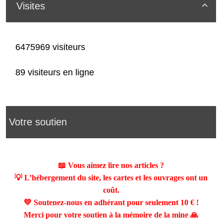
Visites

6475969 visiteurs
89 visiteurs en ligne
Votre soutien
📖 Vous aimez lire nos articles ?
💡 L’hébergement du site, les cartes et les ouvrages ont un
coût.
💛 Soutenez-nous en adhérant pour seulement
10 €
!
Merci pour votre soutien à la mémoire de la mine 🙏