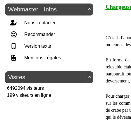
Chargeus
Webmaster - Infos

Nous contacter
Recommander
C’était d’abo
moteurs et le
Version texte
Mentions Légales
En forme de 
relevable éta
parcourait to
Visites

déversement, 
6492094 visiteurs
199 visiteurs en ligne
Pour charger u
sur les comman
de crabe par 
qui le dévers