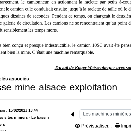
argement, le camionneur, en actionnant la raclette par petits à-coup
t le camion et le conduisait ensuite jusqu’à la raclette de taille où le
elques dizaines de secondes. Pendant ce temps, on chargeait le deuxi
re galerie de circulation. Les camions ne se rencontraient qu’au point 
it sensiblement les temps morts.
ès bien conçu et presque indestructible, le camion 10SC avait été pens
ient bien la mine. C’était une machine remarquable.
Travail de Roger Weissenberger avec so
clés associés
sse
mine
alsace
exploitation
ion :
15/02/2013 13:44
es sites miniers -
Le bassin
ers
Prévisualiser...
Impri