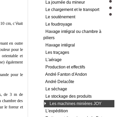
La journée du mineur
Le chargement et le transport
Le soutènement
10 cm, c’était
Le foudroyage
Havage intégral ou chambre à
piliers
enant en outre
Havage intégral
ouleur pour le
Les traçages
 orientable et
L'aérage
use) également
Production et effectifs
André Fanton d'Andon
mande pour le
André Delacôte
Le séchage
es, de 3 m de
Le stockage des produits
la chambre des
Les machines minières JOY
ur le foreur et
L'expédition