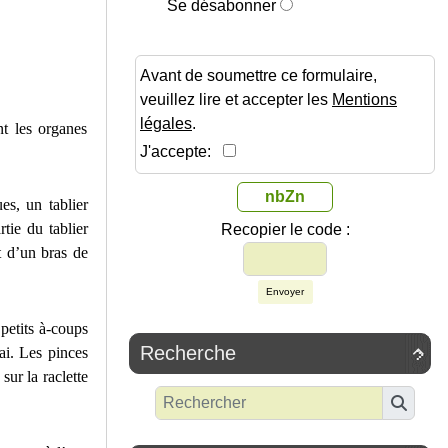
Se désabonner
Avant de soumettre ce formulaire,
veuillez lire et accepter les
Mentions
légales
.
nt les organes
J'accepte:
nbZn
s, un tablier
tie du tablier
Recopier le code :
t d’un bras de
Envoyer
 petits à-coups
Recherche
rai. Les pinces

ur la raclette