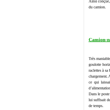
Ainsi conçue,
du camion.
Camion-n
Très maniable 
goulotte hori
raclettes à sa
chargement. A
ce qui laissa
d’alimentatio
Dans le poste 
lui suffisait
de temps.