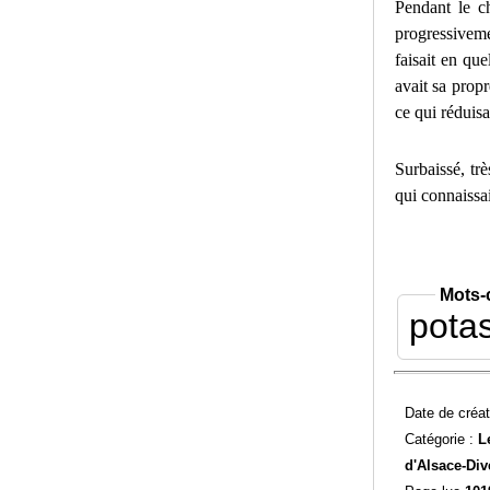
Pendant le ch
progressivemen
faisait en qu
avait sa prop
ce qui réduisa
Surbaissé, tr
qui connaissa
Mots-
pota
Date de créat
Catégorie :
L
d'Alsace-
Div