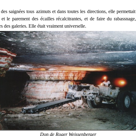
 des saignées tous azimuts et dans toutes les directions, elle permettai
t et le parement des écailles récalcitrantes, et de faire du rabassnage
 des galeries. Elle était vraiment universelle.
Don de Roger Weissenberger