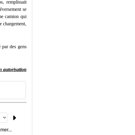
s, remplissait
 déversement se
ème camion qui
de chargement,
é par des gens
n autorisation
mer...