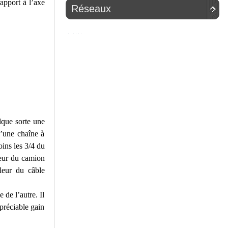
apport à l’axe
Réseaux

elque sorte une
d’une chaîne à
oins les 3/4 du
geur du camion
uleur du câble
 de l’autre. Il
préciable gain