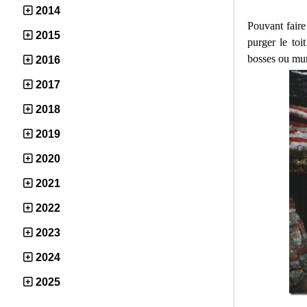
2014
Pouvant faire
2015
purger le toi
bosses ou murs
2016
2017
2018
2019
2020
2021
2022
2023
2024
2025