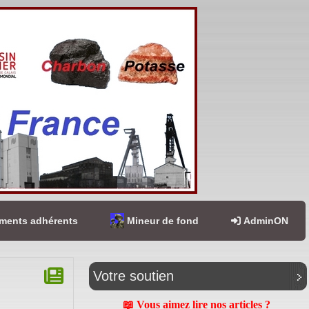
ents adhérents
Mineur de fond
AdminON
Votre soutien
📖 Vous aimez lire nos articles ?