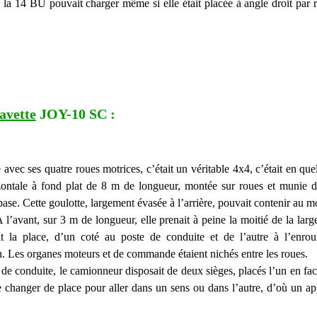
 la 14 BU pouvait charger même si elle était placée à angle droit par r
avette
JOY-10 SC :
avec ses quatre roues motrices, c’était un véritable 4x4, c’était en qu
zontale à fond plat de 8 m de longueur, montée sur roues et munie 
 base. Cette goulotte, largement évasée à l’arrière, pouvait contenir au m
 l’avant, sur 3 m de longueur, elle prenait à peine la moitié de la lar
it la place, d’un coté au poste de conduite et de l’autre à l’enro
n. Les organes moteurs et de commande étaient nichés entre les roues.
de conduite, le camionneur disposait de deux sièges, placés l’un en face
 de changer de place pour aller dans un sens ou dans l’autre, d’où un ap