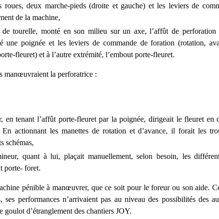
es roues, deux marche-pieds (droite et gauche) et les leviers de co
ment de la machine,
 de tourelle, monté en son milieu sur un axe, l’affût de perforation
té une poignée et les leviers de commande de foration (rotation, av
porte-fleuret) et à l’autre extrémité, l’embout porte-fleuret.
manœuvraient la perforatrice :
r, en tenant l’affût porte-fleuret par la poignée, dirigeait le fleuret en 
 En actionnant les manettes de rotation et d’avance, il forait les tro
ts schémas,
mineur, quant à lui, plaçait manuellement, selon besoin, les différen
 porte- foret.
achine pénible à manœuvrer, que ce soit pour le foreur ou son aide. 
és, ses performances n’arrivaient pas au niveau des possibilités des a
le goulot d’étranglement des chantiers JOY.