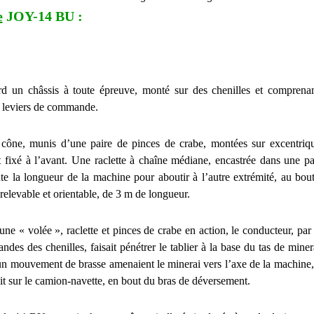
e
JOY-14 BU :
rd un châssis à toute épreuve, monté sur des chenilles et comprena
s leviers de commande.
cône, munis d’une paire de pinces de crabe, montées sur excentrique
it fixé à l’avant. Une raclette à chaîne médiane, encastrée dans une par
ute la longueur de la machine pour aboutir à l’autre extrémité, au bou
relevable et orientable, de 3 m de longueur.
ne « volée », raclette et pinces de crabe en action, le conducteur, par
des des chenilles, faisait pénétrer le tablier à la base du tas de mine
un mouvement de brasse amenaient le minerai vers l’axe de la machine, s
ait sur le camion-navette, en bout du bras de déversement.