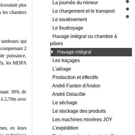
La journée du mineur
écessitait plus
Le chargement et le transport
s les chantiers
Le soutènement
Le foudroyage
Havage intégral ou chambre à
 tambours qui
piliers
, comprenant 2
Havage intégral
de puissance,
Les traçages
cès, les MDPA
L'aérage
Production et effectifs
André Fanton d'Andon
tenant 30% de
André Delacôte
m à 2,70m avec
Le séchage
Le stockage des produits
Les machines minières JOY
L'expédition
mes, en leurs