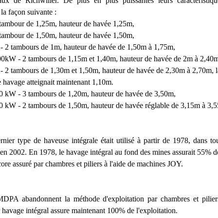
raux de Richwiller. De plus en plus puissantes leurs caractéristiq
la façon suivante :
tambour de 1,25m, hauteur de havée 1,25m,
tambour de 1,50m, hauteur de havée 1,50m,
- 2 tambours de 1m, hauteur de havée de 1,50m à 1,75m,
0kW - 2 tambours de 1,15m et 1,40m, hauteur de havée de 2m à 2,40m
- 2 tambours de 1,30m et 1,50m, hauteur de havée de 2,30m à 2,70m, l
 havage atteignait maintenant 1,10m.
00 kW - 3 tambours de 1,20m, hauteur de havée de 3,50m,
00 kW - 2 tambours de 1,50m, hauteur de havée réglable de 3,15m à 3,
nier type de haveuse intégrale était utilisé à partir de 1978, dans to
t en 2002. En 1978, le havage intégral au fond des mines assurait 55% de
core assuré par chambres et piliers à l'aide de machines JOY.
MDPA abandonnent la méthode d'exploitation par chambres et pilier
r havage intégral assure maintenant 100% de l'exploitation.