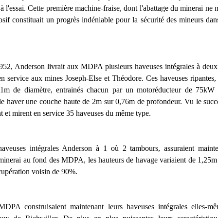
 l'essai. Cette première machine-fraise, dont l'abattage du minerai ne n
losif constituait un progrès indéniable pour la sécurité des mineurs dan
52, Anderson livrait aux MDPA plusieurs haveuses intégrales à deux
en service aux mines Joseph-Else et Théodore. Ces haveuses ripantes
1m de diamètre, entrainés chacun par un motoréducteur de 75kW 
 de haver une couche haute de 2m sur 0,76m de profondeur. Vu le suc
et mirent en service 35 haveuses du même type.
aveuses intégrales Anderson à 1 où 2 tambours, assuraient main
 minerai au fond des MDPA, les hauteurs de havage variaient de 1,25
cupération voisin de 90%.
DPA construisaient maintenant leurs haveuses intégrales elles-mê