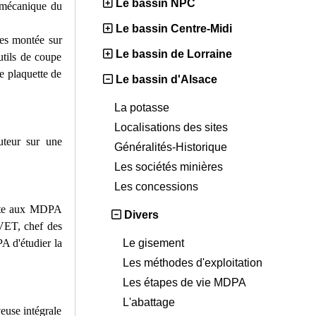
Le bassin NPC
r mécanique du
Le bassin Centre-Midi
ues montée sur
Le bassin de Lorraine
utils de coupe
e plaquette de
Le bassin d'Alsace
La potasse
Localisations des sites
uteur sur une
Généralités-Historique
Les sociétés minières
Les concessions
site aux MDPA
Divers
EVET, chef des
Le gisement
A d'étudier la
Les méthodes d'exploitation
Les étapes de vie MDPA
L'abattage
use intégrale