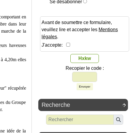
Se désabonner
 comportant en
Avant de soumettre ce formulaire,
ibre dans leur
veuillez lire et accepter les
Mentions
 marche de la
légales
.
J'accepte:
eurs haveuses
Hxkw
 à 4,20m elles
Recopier le code :
Envoyer
ur" récupérée
voles du Groupe
Recherche

r.
ne idée de la