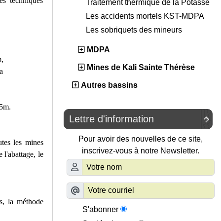
ues techniques
Traitement thermique de la Potasse
Les accidents mortels KST-MDPA
Les sobriquets des mineurs
MDPA
,
Mines de Kali Sainte Thérèse
a
Autres bassins
55m.
Lettre d'information

Pour avoir des nouvelles de ce site,
utes les mines
inscrivez-vous à notre Newsletter.
 l'abattage, le
s, la méthode
S'abonner