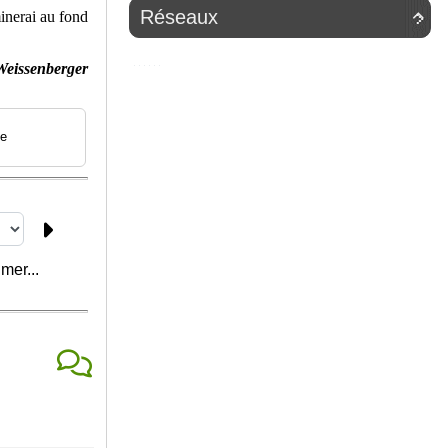
Réseaux
inerai au fond

Weissenberger
e
mer...