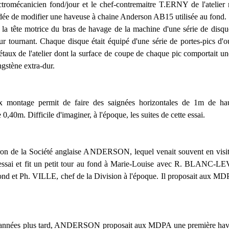
ctromécanicien fond/jour et le chef-contremaitre T.ERNY de l'atelie
'idée de modifier une haveuse à chaine Anderson AB15 utilisée au fond.
t la tête motrice du bras de havage de la machine d'une série de disq
r tournant. Chaque disque était équipé d'une série de portes-pics d'o
étaux de l'atelier dont la surface de coupe de chaque pic comportait un
ngstène extra-dur.
x montage permit de faire des saignées horizontales de 1m de ha
0,40m. Difficile d'imaginer, à l'époque, les suites de cette essai.
ron de la Société anglaise ANDERSON, lequel venait souvent en vi
'essai et fit un petit tour au fond à Marie-Louise avec R. BLANC-L
ond et Ph. VILLE, chef de la Division à l'époque. Il proposait aux MDP
années plus tard, ANDERSON proposait aux MDPA une première have