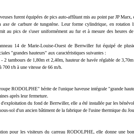
veuses furent équipées de pics auto-affûtant mis au point par JP Marx,
n axe de carbure de tungstène. Leur forme cylindrique, en rotation l
mit au pics de s'user uniformément au fur et à mesure des heures de
nneau 14 de Marie-Louise-Ouest de Berrwiller fut équipé de plusi
ciales "grandes hauteurs" aux caractéristiques suivantes :
- 2 tambours de 1,80m et 2,40m, hauteur de havée réglable de 3,70m
à 700 t/h à une vitesse de 66 m/h.
oupe RODOLPHE" hérite de l'unique haveuse intégrale "grande haute
ines après leur fermeture.
d'exploitation du fond de Berrwiller, elle a été installée par les béné
ous-sol d'un ancien bâtiment de la fabrique de l'usine thermique du Jou
tion pour les visiteurs du carreau RODOLPHE, elle donne une bon