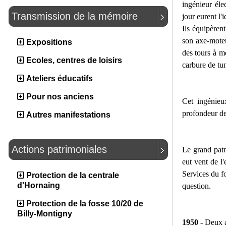
ingénieur éle
Transmission de la mémoire
jour eurent l
Ils équipèren
son axe-moteu
Expositions
des tours à m
Ecoles, centres de loisirs
carbure de tu
Ateliers éducatifs
Pour nos anciens
Cet ingénieu
profondeur de 
Autres manifestations
Actions patrimoniales
Le grand pat
eut vent de l
Services du f
Protection de la centrale
d'Hornaing
question.
Protection de la fosse 10/20 de
Billy-Montigny
1950
- Deux 