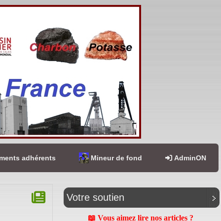
ents adhérents
Mineur de fond
AdminON
Votre soutien
📖 Vous aimez lire nos articles ?