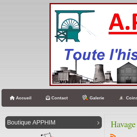
Accueil
Contact
Galerie
Coins
Havage 
Boutique APPHIM