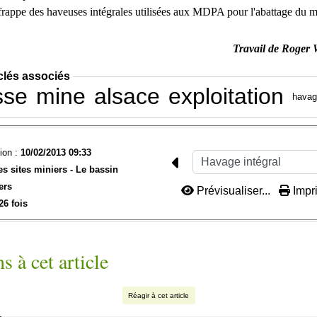
frappe des haveuses intégrales utilisées aux MDPA pour l'abattage du m
Travail de Roger 
clés associés
sse
mine
alsace
exploitation
havag
ion :
10/02/2013 09:33
es sites miniers -
Le bassin
ers
Prévisualiser...
Impri
26 fois
s à cet article
Réagir à cet article