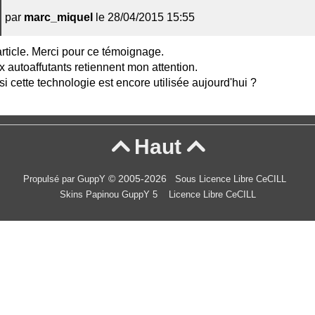
par
marc_miquel
le 28/04/2015 15:55
article. Merci pour ce témoignage.
 autoaffutants retiennent mon attention.
i cette technologie est encore utilisée aujourd'hui ?
Haut


© 2005-2026
Propulsé par GuppY
Sous Licence Libre CeCILL
Skins Papinou GuppY 5
Licence Libre CeCILL