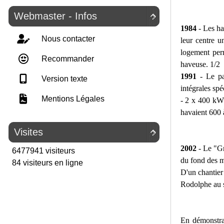
Webmaster - Infos

1984
- Les ha
Nous contacter
leur centre u
logement per
Recommander
haveuse. 1/2
1991
- Le pa
Version texte
intégrales spé
Mentions Légales
- 2 x 400 kW 
havaient 600 
Visites

2002
- Le "Gr
6477941 visiteurs
du fond des m
84 visiteurs en ligne
D'un chantier 
Rodolphe au s
En démonstra