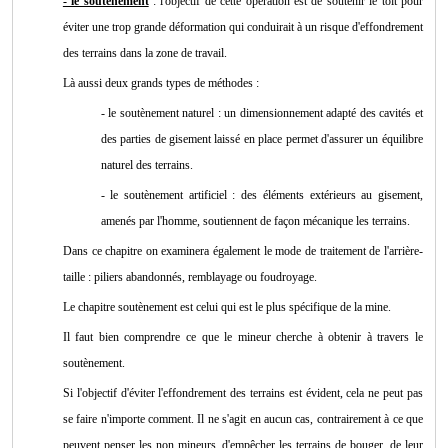
- le soutènement
: l'objectif de cette opération est de soutenir le toit pour
éviter une trop grande déformation qui conduirait à un risque d'effondrement
des terrains dans la zone de travail.
Là aussi deux grands types de méthodes :
- le soutènement naturel : un dimensionnement adapté des cavités et
des parties de gisement laissé en place permet d'assurer un équilibre
naturel des terrains.
- le soutènement artificiel : des éléments extérieurs au gisement,
amenés par l'homme, soutiennent de façon mécanique les terrains.
Dans ce chapitre on examinera également le mode de traitement de l'arrière-
taille : piliers abandonnés, remblayage ou foudroyage.
Le chapitre soutènement est celui qui est le plus spécifique de la mine.
Il faut bien comprendre ce que le mineur cherche à obtenir à travers le
soutènement.
Si l'objectif d'éviter l'effondrement des terrains est évident, cela ne peut pas
se faire n'importe comment. Il ne s'agit en aucun cas, contrairement à ce que
peuvent penser les non mineurs, d'empêcher les terrains de bouger, de leur