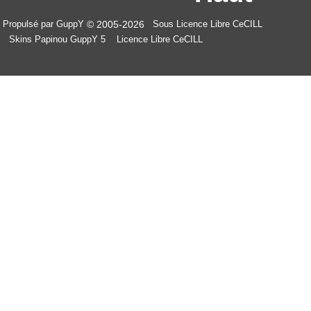
© 2005-2026
Propulsé par GuppY
Sous Licence Libre CeCILL
Skins Papinou GuppY 5
Licence Libre CeCILL