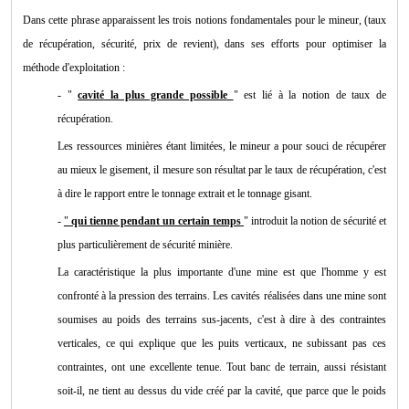
Dans cette phrase apparaissent les trois notions fondamentales pour le mineur, (taux
de récupération, sécurité, prix de revient), dans ses efforts pour optimiser la
méthode d'exploitation :
- "
cavité la plus grande possible
" est lié à la notion de taux de
récupération.
Les ressources minières étant limitées, le mineur a pour souci de récupérer
au mieux le gisement, il mesure son résultat par le taux de récupération, c'est
à dire le rapport entre le tonnage extrait et le tonnage gisant.
-
"
qui tienne pendant un certain temps
" introduit la notion de sécurité et
plus particulièrement de sécurité minière.
La caractéristique la plus importante d'une mine est que l'homme y est
confronté à la pression des terrains. Les cavités réalisées dans une mine sont
soumises au poids des terrains sus-jacents, c'est à dire à des contraintes
verticales, ce qui explique que les puits verticaux, ne subissant pas ces
contraintes, ont une excellente tenue. Tout banc de terrain, aussi résistant
soit-il, ne tient au dessus du vide créé par la cavité, que parce que le poids