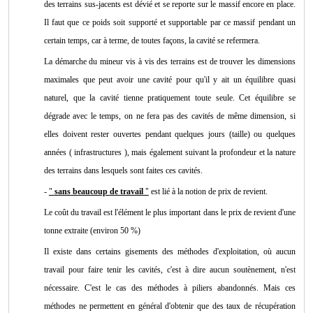
des terrains sus-jacents est dévié et se reporte sur le massif encore en place.
Il faut que ce poids soit supporté et supportable par ce massif pendant un
certain temps, car à terme, de toutes façons, la cavité se refermera.
La démarche du mineur vis à vis des terrains est de trouver les dimensions
maximales que peut avoir une cavité pour qu'il y ait un équilibre quasi
naturel, que la cavité tienne pratiquement toute seule. Cet équilibre se
dégrade avec le temps, on ne fera pas des cavités de même dimension, si
elles doivent rester ouvertes pendant quelques jours (taille) ou quelques
années ( infrastructures ), mais également suivant la profondeur et la nature
des terrains dans lesquels sont faites ces cavités.
-
"
sans beaucoup de travail
"
est lié à la notion de prix de revient.
Le coût du travail est l'élément le plus important dans le prix de revient d'une
tonne extraite (environ 50 %)
Il existe dans certains gisements des méthodes d'exploitation, où aucun
travail pour faire tenir les cavités, c'est à dire aucun soutènement, n'est
nécessaire. C'est le cas des méthodes à piliers abandonnés. Mais ces
méthodes ne permettent en général d'obtenir que des taux de récupération