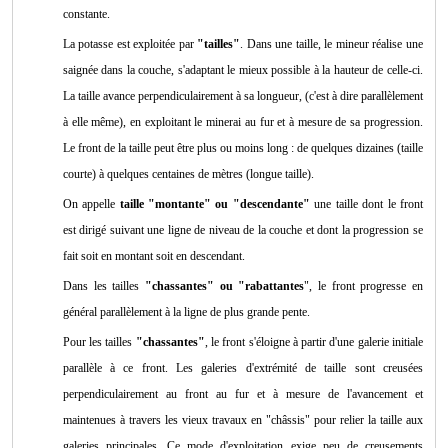
constante.
La potasse est exploitée par
"tailles"
. Dans une taille, le mineur réalise une
saignée dans la couche, s'adaptant le mieux possible à la hauteur de celle-ci.
La taille avance perpendiculairement à sa longueur, (c'est à dire parallèlement
à elle même), en exploitant le minerai au fur et à mesure de sa progression.
Le front de la taille peut être plus ou moins long : de quelques dizaines (taille
courte) à quelques centaines de mètres (longue taille).
On appelle
taille "montante" ou "descendante"
une taille dont le front
est dirigé suivant une ligne de niveau de la couche et dont la progression se
fait soit en montant soit en descendant.
Dans les tailles
"chassantes" ou "rabattantes
", le front progresse en
général parallèlement à la ligne de plus grande pente.
Pour les tailles
"chassantes"
, le front s'éloigne à partir d'une galerie initiale
parallèle à ce front. Les galeries d'extrémité de taille sont creusées
perpendiculairement au front au fur et à mesure de l'avancement et
maintenues à travers les vieux travaux en "châssis" pour relier la taille aux
galeries principales. Ce mode d'exploitation exige peu de creusements