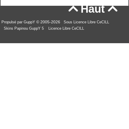
Haut


© 2005-2026
Propulsé par GuppY
Sous Licence Libre CeCILL
Skins Papinou GuppY 5
Licence Libre CeCILL