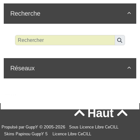
Recherche

Réseaux

Haut


© 2005-2026
Propulsé par GuppY
Sous Licence Libre CeCILL
Skins Papinou GuppY 5
Licence Libre CeCILL