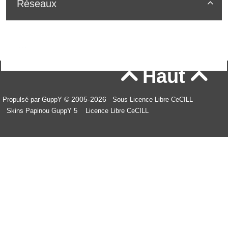
Réseaux

Haut


© 2005-2026
Propulsé par GuppY
Sous Licence Libre CeCILL
Skins Papinou GuppY 5
Licence Libre CeCILL