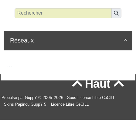
Réseaux

Haut


© 2005-2026
Propulsé par GuppY
Sous Licence Libre CeCILL
Skins Papinou GuppY 5
Licence Libre CeCILL