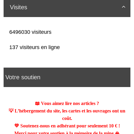
Visites

6496030 visiteurs
137 visiteurs en ligne
Votre soutien
📖 Vous aimez lire nos articles ?
💡 L’hébergement du site, les cartes et les ouvrages ont un
coût.
💛 Soutenez-nous en adhérant pour seulement
10 €
!
Merci pour votre soutien à la mémoire de la mine 🙏