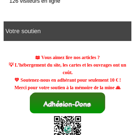
126 visiteurs en ligne
Votre soutien
📖 Vous aimez lire nos articles ?
💡 L’hébergement du site, les cartes et les ouvrages ont un
coût.
💛 Soutenez-nous en adhérant pour seulement
10 €
!
Merci pour votre soutien à la mémoire de la mine 🙏