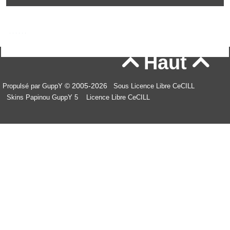
Haut


© 2005-2026
Propulsé par GuppY
Sous Licence Libre CeCILL
Skins Papinou GuppY 5
Licence Libre CeCILL