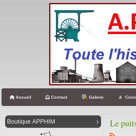
Accueil
Contact
Galerie
Coins
Le puit
Boutique APPHIM