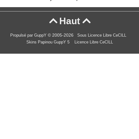
Haut


© 2005-2026
Propulsé par GuppY
Sous Licence Libre CeCILL
Skins Papinou GuppY 5
Licence Libre CeCILL