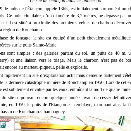
Le site de l'étançon dans les années 60
, le puits de l'Étançon, appelé 13bis, est initialement surmonté d’un 
is. Ce puits circulaire, d’un diamètre de 3,2 mètres, ne dépasse pas 
 car il est situé à proximité des premières veines de charbon découver
 la région de Ronchamp.
hase de fonçage, le site est équipé d’un petit chevalement métalliqu
érées sur le puits Sainte-Marie.
ions sont simples : des galeries partant du sol, un puits de 40 m, u
erry) et une liaison vers le triage. Mais
le charbon n'est pas de bo
fait encore au marteau-piqueur, pelle et explosifs.
nt rapidement un site d’exploitation actif mais demeure tristement célè
e de la dernière catastrophe minière de Ronchamp en 1950. Lors de cet 
e est subitement envahie par les eaux, entraînant la mort de quatre mine
n du site se poursuit encore quelques années avant de cesser définitiv
nte, en 1959, le puits de l'Étançon est remblayé, marquant ainsi la fin
le bassin de Ronchamp-Champagney.