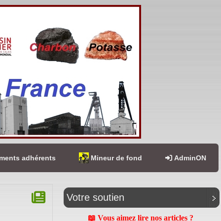
ents adhérents
Mineur de fond
AdminON
Votre soutien
📖 Vous aimez lire nos articles ?