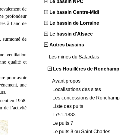
Le bassin NPC
chevalement de
Le bassin Centre-Midi
une profondeur
Le bassin de Lorraine
tes à flanc de
Le bassin d'Alsace
e, surmonté de
Autres bassins
ne ventilation
Les mines du Salardais
nne qualité et
Les Houillères de Ronchamp
bre pour avoir
Avant propos
événement, une
Localisations des sites
urs.
Les concessions de Ronchamp
ement en 1958.
Liste des puits
 de l’activité
1751-1833
Le puits 7
Le puits 8 ou Saint Charles