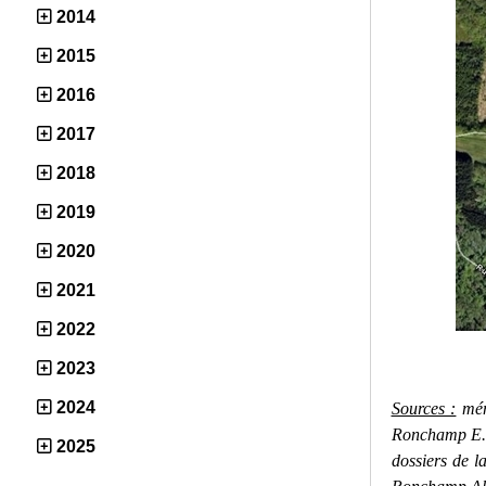
2014
2015
2016
2017
2018
2019
2020
2021
2022
2023
2024
Sources :
mém
Ronchamp E. 
2025
dossiers de l