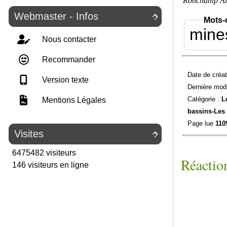
Ronchamp Ala
Webmaster - Infos

Mots-
mine
Nous contacter
Recommander
Date de créat
Version texte
Dernière modi
Catégorie :
L
Mentions Légales
bassins-
Les
Page lue
110
Visites

6475482 visiteurs
Réaction
146 visiteurs en ligne