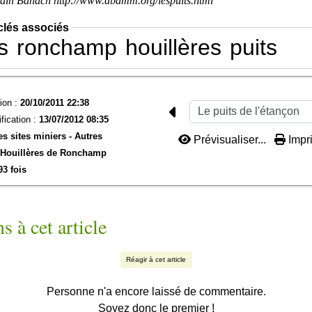
in Banach http://www.abamm.org/lespuits.html
clés associés
s
ronchamp
houillères
puits
ion :
20/10/2011 22:38
fication :
13/07/2012 08:35
es sites miniers -
Autres
Prévisualiser...
Impri
 Houillères de Ronchamp
93 fois
s à cet article
Réagir à cet article
Personne n'a encore laissé de commentaire.
Soyez donc le premier !