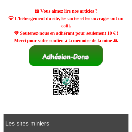
📖 Vous aimez lire nos articles ?
💡 L’hébergement du site, les cartes et les ouvrages ont un
coût.
💛 Soutenez-nous en adhérant pour seulement
10 €
!
Merci pour votre soutien à la mémoire de la mine 🙏
Les sites miniers