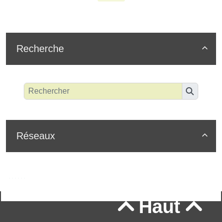
Recherche

Réseaux

Haut

