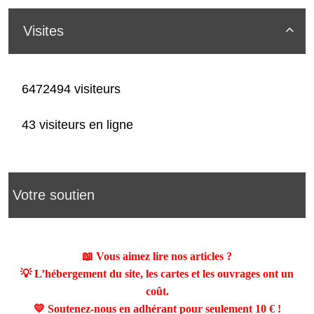
Visites

6472494 visiteurs
43 visiteurs en ligne
Votre soutien
📖 Vous aimez lire nos articles ?
💡 L’hébergement du site, les cartes et les ouvrages ont un
coût.
💛 Soutenez-nous en adhérant pour seulement
10 €
!