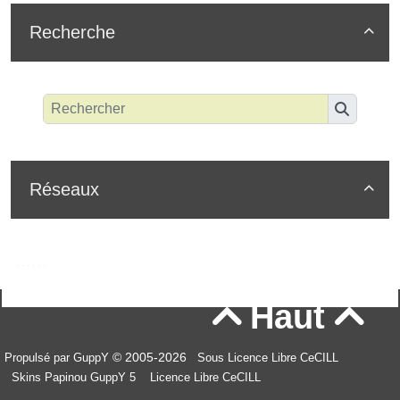
Recherche

Réseaux

Haut


© 2005-2026
Propulsé par GuppY
Sous Licence Libre CeCILL
Skins Papinou GuppY 5
Licence Libre CeCILL