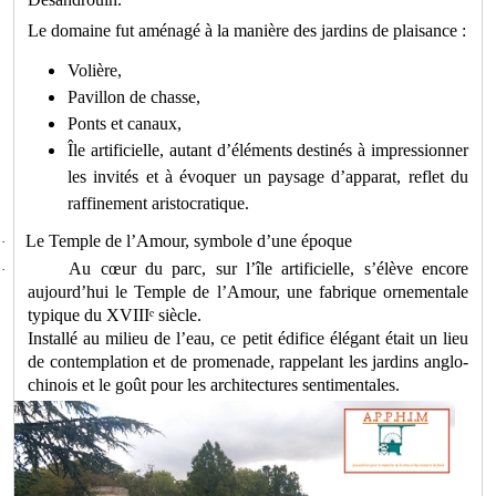
Le domaine fut aménagé à la manière des jardins de plaisance :
Volière,
Pavillon de chasse,
Ponts et canaux,
Île artificielle, autant d’éléments destinés à impressionner
les invités et à évoquer un paysage d’apparat, reflet du
raffinement aristocratique.
Le Temple de l’Amour, symbole d’une époque
·
Au cœur du parc, sur l’île artificielle, s’élève encore
·
aujourd’hui le Temple de l’Amour, une fabrique ornementale
typique du XVIII
ᵉ
si
è
cle.
Install
é
au milieu de l
’
eau, ce petit
é
difice
é
l
é
gant
é
tait un lieu
de contemplation et de promenade, rappelant les jardins anglo-
chinois et le go
û
t pour les architectures sentimentales.