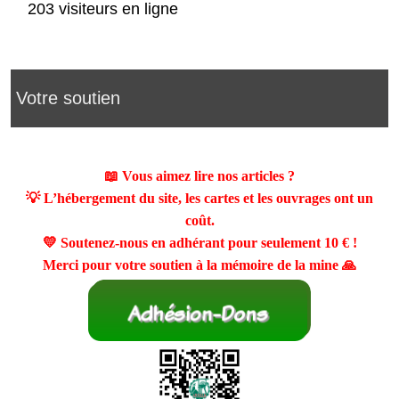
203 visiteurs en ligne
Votre soutien
📖 Vous aimez lire nos articles ?
💡 L’hébergement du site, les cartes et les ouvrages ont un
coût.
💛 Soutenez-nous en adhérant pour seulement
10 €
!
Merci pour votre soutien à la mémoire de la mine 🙏