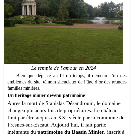
Le temple de l'amour en 2024
Bien que déplacé au fil du temps, il demeure l’un des
·
emblèmes du site, témoin silencieux de l’âge d’or des grandes
familles minières.
Un héritage minier devenu patrimoine
Après la mort de Stanislas Désandrouin, le domaine
changea plusieurs fois de propriétaires. Le château
finit par être acquis au XX
ᵉ
si
è
cle par la commune de
Fresnes-sur-Escaut. Aujourd
’
hui, il fait partie
int
é
grante du
patrimoine du Bassin Minier
, inscrit à