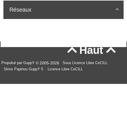
Réseaux

Haut


© 2005-2026
Propulsé par GuppY
Sous Licence Libre CeCILL
Skins Papinou GuppY 5
Licence Libre CeCILL