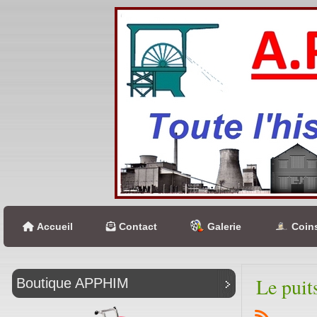
Accueil
Contact
Galerie
Coins
Le puit
Boutique APPHIM