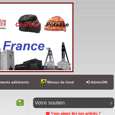
ents adhérents
Mineur de fond
AdminON
Votre soutien
📖 Vous aimez lire nos articles ?