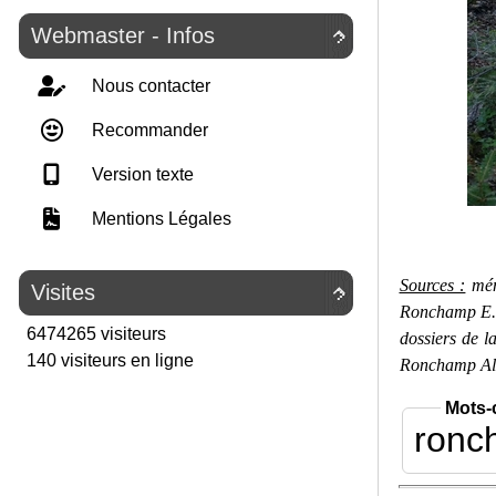
Webmaster - Infos

Nous contacter
Recommander
Version texte
Mentions Légales
Sources :
mém
Visites

Ronchamp E. 
6474265 visiteurs
dossiers de l
140 visiteurs en ligne
Ronchamp Ala
Mots-
ronc