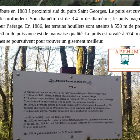
bute en 1883 à proximité sud du puits Saint Georges. Le puits est cuv
e profondeur. Son diamètre est de 3.4 m de diamètre ; le puits maç
ur l’aérage. En 1886, les terrains houillers sont atteints à 558 m de p
.60 m de puissance est de mauvaise qualité. Le puits est ravalé à 574 m
hes se poursuivent pour trouver un gisement meilleur.