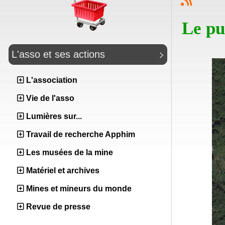
Le pu
L'asso et ses actions
L'association
Vie de l'asso
Lumières sur...
Travail de recherche Apphim
Les musées de la mine
Matériel et archives
Mines et mineurs du monde
Revue de presse