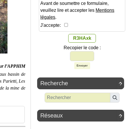
Avant de soumettre ce formulaire,
veuillez lire et accepter les
Mentions
légales
.
J'accepte:
R3HAxk
Recopier le code :
ur l’APPHIM
Envoyer
aux bassin de
Parietti, Les
Recherche

 de la mine de
Réseaux
