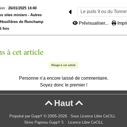
ion :
26/01/2025 14:40
es sites miniers -
Autres
 Houillères de Ronchamp
Prévisualiser...
Impri
6 fois
s à cet article
Réagir à cet article
Personne n'a encore laissé de commentaire.
Soyez donc le premier !
Haut


© 2005-2026
Propulsé par GuppY
Sous Licence Libre CeCILL
Skins Papinou GuppY 5
Licence Libre CeCILL