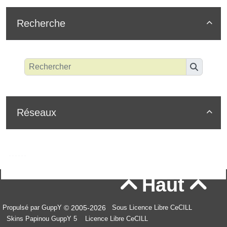
Recherche

Réseaux

Haut


© 2005-2026
Propulsé par GuppY
Sous Licence Libre CeCILL
Skins Papinou GuppY 5
Licence Libre CeCILL