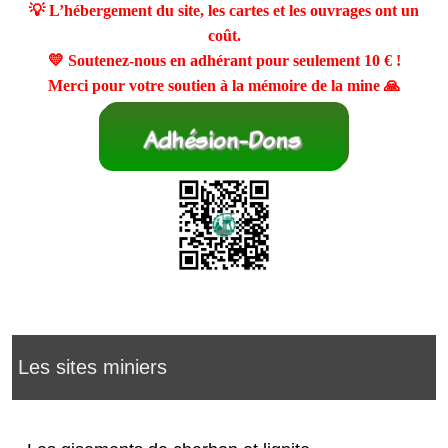
💡 L’hébergement du site, les cartes et les ouvrages ont un
coût.
💛 Soutenez-nous en adhérant pour seulement
10 €
!
Merci pour votre soutien à la mémoire de la mine 🙏
Les sites miniers