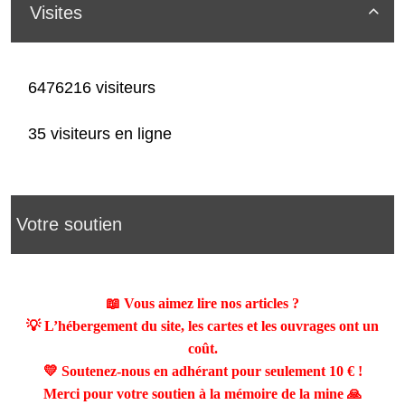
Visites

6476216 visiteurs
35 visiteurs en ligne
Votre soutien
📖 Vous aimez lire nos articles ?
💡 L’hébergement du site, les cartes et les ouvrages ont un
coût.
💛 Soutenez-nous en adhérant pour seulement
10 €
!
Merci pour votre soutien à la mémoire de la mine 🙏