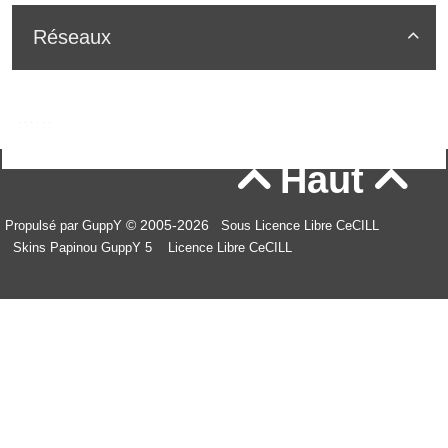
Réseaux

Haut


© 2005-2026
Propulsé par GuppY
Sous Licence Libre CeCILL
Skins Papinou GuppY 5
Licence Libre CeCILL