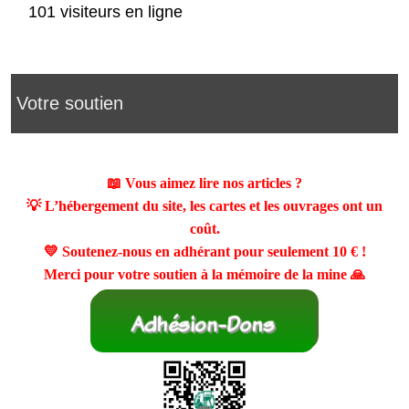
101 visiteurs en ligne
Votre soutien
📖 Vous aimez lire nos articles ?
💡 L’hébergement du site, les cartes et les ouvrages ont un
coût.
💛 Soutenez-nous en adhérant pour seulement
10 €
!
Merci pour votre soutien à la mémoire de la mine 🙏