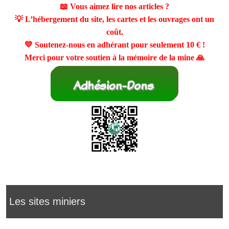
📖 Vous aimez lire nos articles ?
💡 L’hébergement du site, les cartes et les ouvrages ont un
coût.
💛 Soutenez-nous en adhérant pour seulement
10 €
!
Merci pour votre soutien à la mémoire de la mine 🙏
Les sites miniers