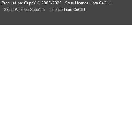
© 2005-2026
Propulsé par GuppY
Sous Licence Libre CeCILL
Skins Papinou GuppY 5
Licence Libre CeCILL