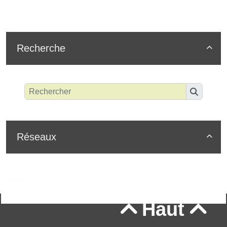
Recherche

Réseaux

Haut

