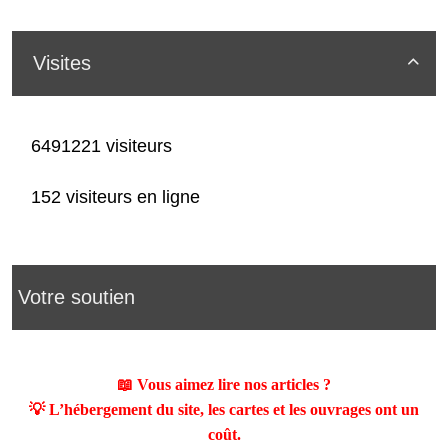
Visites

6491221 visiteurs
152 visiteurs en ligne
Votre soutien
📖 Vous aimez lire nos articles ?
💡 L’hébergement du site, les cartes et les ouvrages ont un
coût.