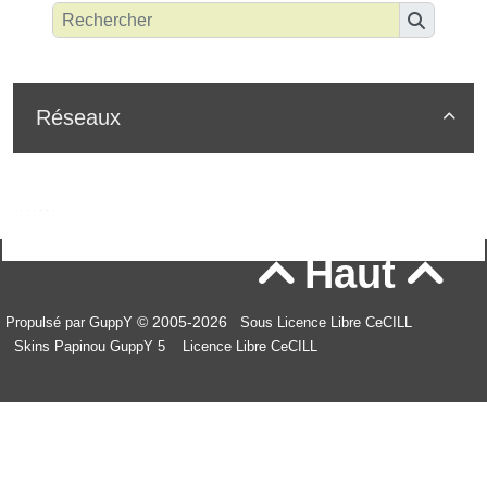
Réseaux

Haut


© 2005-2026
Propulsé par GuppY
Sous Licence Libre CeCILL
Skins Papinou GuppY 5
Licence Libre CeCILL