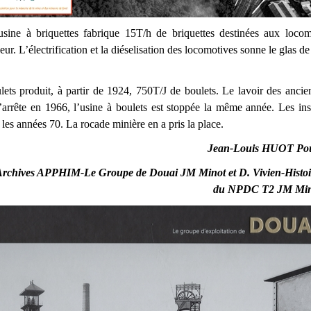
usine à briquettes fabrique 15T/h de briquettes destinées aux locom
ur. L’électrification et la diéselisation des locomotives sonne le glas de
lets produit, à partir de 1924, 750T/J de boulets. Le lavoir des anci
s’arrête en 1966, l’usine à boulets est stoppée la même année. Les inst
 les années 70. La rocade minière en a pris la place.
Jean-Louis HUOT Po
Archives APPHIM-Le Groupe de Douai JM Minot et D. Vivien-Histoi
du NPDC T2 JM Min