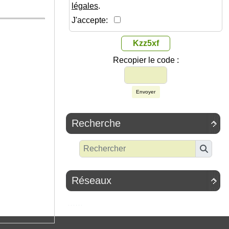
légales
.
J'accepte:
Kzz5xf
Recopier le code :
Envoyer
Recherche

Réseaux
