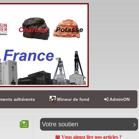
ents adhérents
Mineur de fond
AdminON
Votre soutien
📖 Vous aimez lire nos articles ?