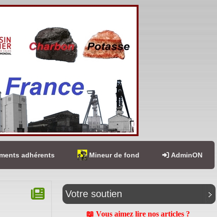
ents adhérents
Mineur de fond
AdminON
Votre soutien
📖 Vous aimez lire nos articles ?