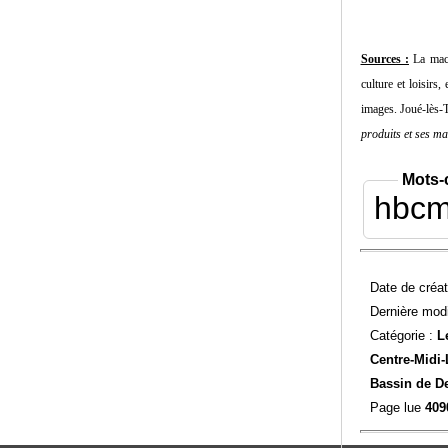
Sources :
La mach
culture et loisirs
images. Joué-lès-
produits et ses m
Mots-
hbc
Date de créat
Dernière modi
Catégorie :
L
Centre-Midi-
Bassin de D
Page lue
409