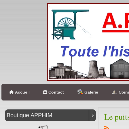
Accueil
Contact
Galerie
Coins
Le puit
Boutique APPHIM