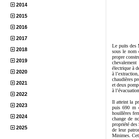
2014
2015
2016
2017
Le puits des
2018
sous le nom d
propre constr
2019
chevalement 
électrique à 
2020
à l’extraction
chaudières pr
2021
et deux pomp
à l’évacuation
2022
Il atteint l
2023
puis 690 m e
houillères f
2024
change de no
propriété des 
2025
de leur patro
Minimes. Cett