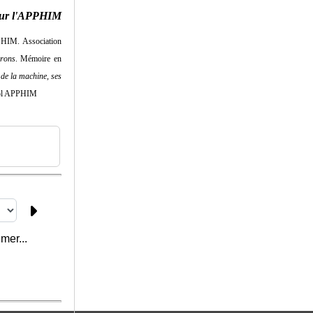
ur l'APPHIM
PPHIM.
Association
irons
. Mémoire en
 de la machine, ses
 col APPHIM
mer...