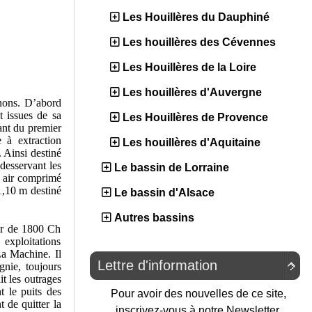
Les Houillères du Dauphiné
Les houillères des Cévennes
Les Houillères de la Loire
Les houillères d'Auvergne
énons. D’abord
t issues de sa
Les Houillères de Provence
ant du premier
 à extraction
Les houillères d'Aquitaine
 Ainsi destiné
 desservant les
Le bassin de Lorraine
à air comprimé
1,10 m destiné
Le bassin d'Alsace
Autres bassins
ur de 1800 Ch
exploitations
a Machine. Il
Lettre d'information

nie, toujours
it les outrages
t le puits des
Pour avoir des nouvelles de ce site,
 de quitter la
inscrivez-vous à notre Newsletter.