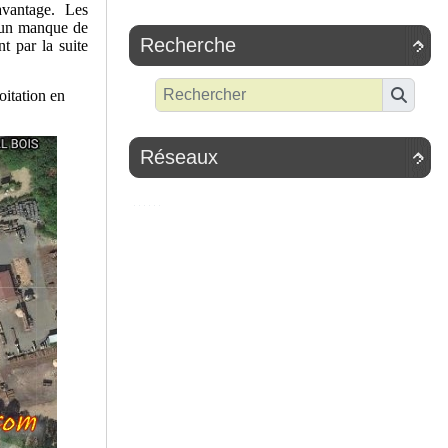
avantage. Les
d’un manque de
Recherche

t par la suite
oitation en
Réseaux
