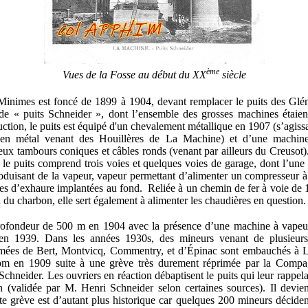
ème
Vues de la Fosse au début du XX
siècle
 Minimes
est foncé de 1899 à 1904, devant remplacer le puits des Gl
e « puits Schneider », dont l’ensemble des grosses machines étaien
uction, le puits est équipé d'un chevalement métallique en 1907 (s’agiss
en métal venant des Houillères de La Machine) et d’une machine
deux tambours coniques et câbles ronds (venant par ailleurs du Creusot).
, le puits comprend trois voies et quelques voies de garage, dont l’une
oduisant de la vapeur, vapeur permettant d’alimenter un compresseur 
es d’exhaure implantées au fond.
Reliée à un chemin de fer à voie de 
 du charbon, elle sert également à alimenter les chaudières en question.
a profondeur de 500 m en 1904 avec la présence d’une machine à vape
n 1939. Dans les années 1930s, des mineurs venant de plusieurs 
ermées de Bert, Montvicq, Commentry, et d’Épinac sont embauchés à L
m en 1909 suite à une grève très durement réprimée par la Compag
Schneider. Les ouvriers en réaction débaptisent le puits qui leur rappela
n (validée par M. Henri Schneider selon certaines sources). Il devien
e grève est d’autant plus historique car quelques 200 mineurs décident