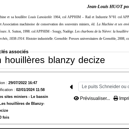
Jean-Louis HUOT po
ine et sa houillère
Louis Lanoizelée
1964, col APPHIM – Rail et Industrie N°81 col A
, et Association machinoise de conservation des souvenirs miniers, éd.
La Machine et ses env
Tours: A. Sutton, 1998. col APPHIM - Sougy, Nadège.
Les charbons de la Nièvre: la houillère
archés, 1838-1914
. Histoire industrielle. Grenoble: Presses universitaires de Grenoble, 2008,
clés associés
m
houillères
blanzy
decize
ion :
29/07/2022 16:47
fication :
02/01/2024 11:58
es sites miniers -
Le bassin
Prévisualiser...
Impri
Les houillères de Blanzy-
ecize
0 fois