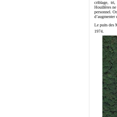
criblage, tr
Houillères ne
personnel. On
d’augmenter u
Le puits des M
1974.