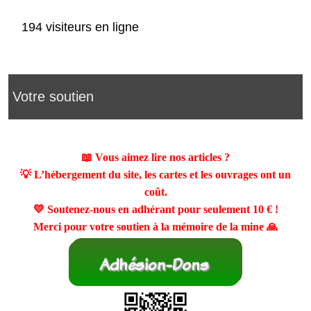
194 visiteurs en ligne
Votre soutien
📖 Vous aimez lire nos articles ?
💡 L’hébergement du site, les cartes et les ouvrages ont un
coût.
💛 Soutenez-nous en adhérant pour seulement
10 €
!
Merci pour votre soutien à la mémoire de la mine 🙏