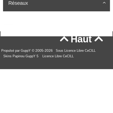
Réseaux

Haut


© 2005-2026
Propulsé par GuppY
Sous Licence Libre CeCILL
Skins Papinou GuppY 5
Licence Libre CeCILL