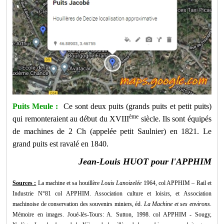
Puits Meule :
Ce sont deux puits (grands puits et petit puits)
ème
qui remonteraient au début du XVIII
siècle. Ils sont équipés
de m
achines de 2 Ch (appelée petit Saulnier) en 1821. Le
grand puits est ravalé en 1840.
Jean-Louis HUOT pour l'APPHIM
Sources :
La machine et sa houillère
Louis Lanoizelée
1964, col APPHIM – Rail et
Industrie N°81 col APPHIM.
Association culture et loisirs, et Association
machinoise de conservation des souvenirs miniers, éd.
La Machine et ses environs
.
Mémoire en images. Joué-lès-Tours: A. Sutton, 1998. col APPHIM - Sougy,