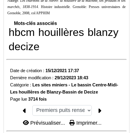
Nadège.
Les charbons de la Nièvre: la houillère de la machine, ses produits et ses
marchés, 1838-1914
. Histoire industrielle. Grenoble: Presses universitaires de
Grenoble, 2008, col APPHIM
Mots-clés associés
hbcm
houillères
blanzy
decize
Date de création :
15/12/2021 17:37
Dernière modification :
29/12/2023 18:43
Catégorie :
Les sites miniers -
Le bassin Centre-Midi-
Les houillères de Blanzy-
Bassin de Decize
Page lue
3714 fois
Prévisualiser...
Imprimer...