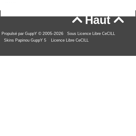
Haut


© 2005-2026
Propulsé par GuppY
Sous Licence Libre CeCILL
Skins Papinou GuppY 5
Licence Libre CeCILL