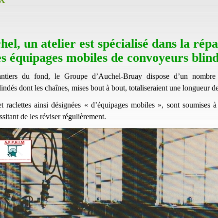
el, un atelier est spécialisé dans la rép
s équipages mobiles de convoyeurs blin
antiers du fond, le Groupe d’Auchel-Bruay dispose d’un nombre 
indés dont les chaînes, mises bout à bout, totaliseraient une longueur d
t raclettes ainsi désignées « d’équipages mobiles », sont soumises à 
ssitant de les réviser régulièrement.