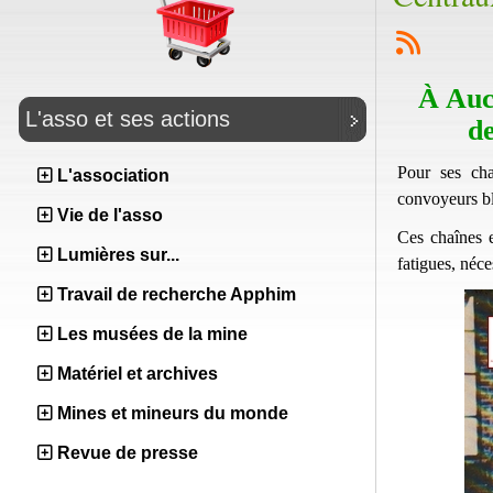
À Auch
L'asso et ses actions
de
Pour ses ch
L'association
convoyeurs bl
Vie de l'asso
Ces chaînes e
Lumières sur...
fatigues, néce
Travail de recherche Apphim
Les musées de la mine
Matériel et archives
Mines et mineurs du monde
Revue de presse