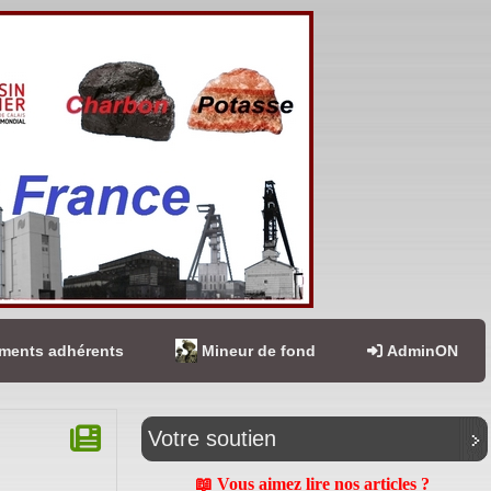
ents adhérents
Mineur de fond
AdminON
Votre soutien
📖 Vous aimez lire nos articles ?