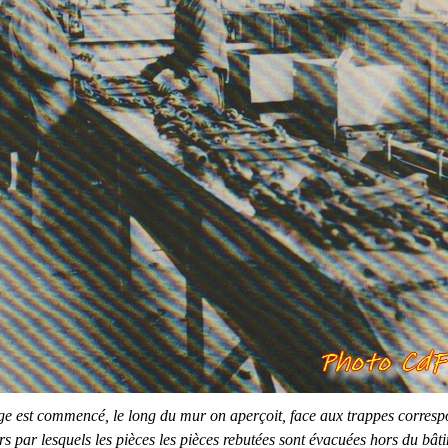
e est commencé, le long du mur on aperçoit, face aux trappes correspo
rs par lesquels les pièces les pièces rebutées sont évacuées hors du bât