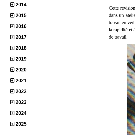
2014
Cette révisio
dans un ateli
2015
travail en vei
2016
la rapidité et
de travail.
2017
2018
2019
2020
2021
2022
2023
2024
2025