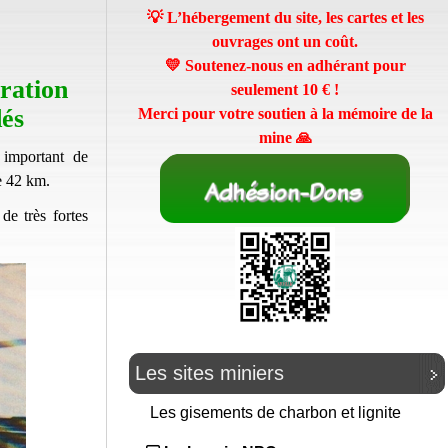
💡 L’hébergement du site, les cartes et les
ouvrages ont un coût.
💛 Soutenez-nous en adhérant pour
aration
seulement
10 €
!
dés
Merci pour votre soutien à la mémoire de la
mine 🙏
important de
e 42 km.
de très fortes
Les sites miniers
Les gisements de charbon et lignite