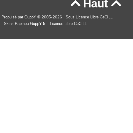
Haut


© 2005-2026
Propulsé par GuppY
Sous Licence Libre CeCILL
Skins Papinou GuppY 5
Licence Libre CeCILL