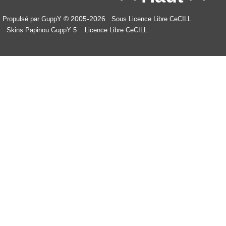
© 2005-2026
Propulsé par GuppY
Sous Licence Libre CeCILL
Skins Papinou GuppY 5
Licence Libre CeCILL