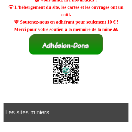
💡 L’hébergement du site, les cartes et les ouvrages ont un
coût.
💛 Soutenez-nous en adhérant pour seulement
10 €
!
Merci pour votre soutien à la mémoire de la mine 🙏
Les sites miniers