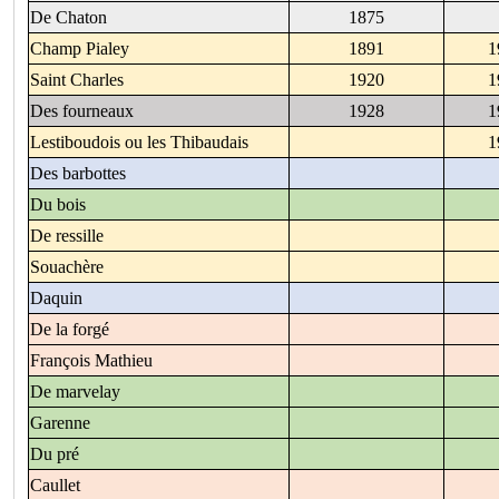
De Chaton
1875
Champ Pialey
1891
1
Saint Charles
1920
1
Des fourneaux
1928
1
Lestiboudois ou les Thibaudais
1
Des barbottes
Du bois
De ressille
Souachère
Daquin
De la forgé
François Mathieu
De marvelay
Garenne
Du pré
Caullet