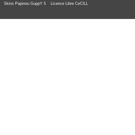
Skins Papinou GuppY 5
Licence Libre CeCILL