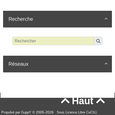
Recherche

Réseaux

Haut


© 2005-2026
Propulsé par GuppY
Sous Licence Libre CeCILL