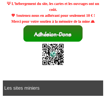
💡 L’hébergement du site, les cartes et les ouvrages ont un
coût.
💛 Soutenez-nous en adhérant pour seulement
10 €
!
Merci pour votre soutien à la mémoire de la mine 🙏
Les sites miniers