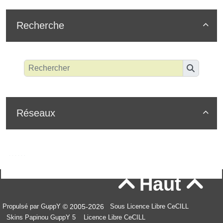
Recherche

Réseaux

Haut


© 2005-2026
Propulsé par GuppY
Sous Licence Libre CeCILL
Skins Papinou GuppY 5
Licence Libre CeCILL