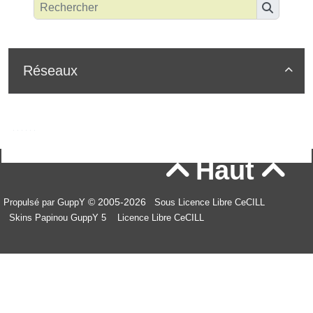
Réseaux

Haut


© 2005-2026
Propulsé par GuppY
Sous Licence Libre CeCILL
Skins Papinou GuppY 5
Licence Libre CeCILL