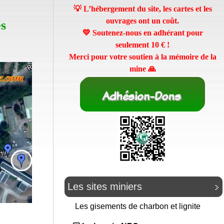
💡 L’hébergement du site, les cartes et les
ouvrages ont un coût.
és
💛 Soutenez-nous en adhérant pour
seulement
10 €
!
Merci pour votre soutien à la mémoire de la
mine 🙏
Les sites miniers
Les gisements de charbon et lignite