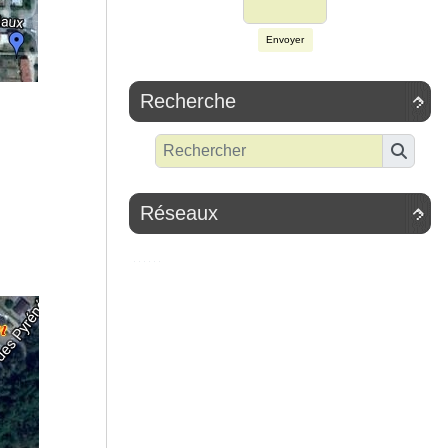
Envoyer
Recherche

Réseaux
