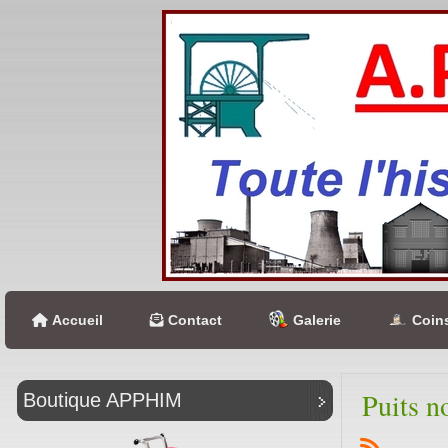
Accueil
Contact
Galerie
Coins
Puits n
Boutique APPHIM