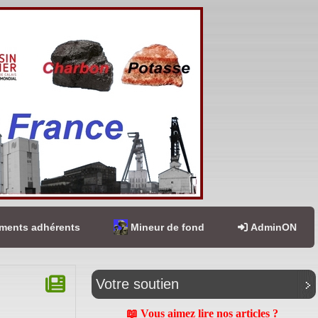
ents adhérents
Mineur de fond
AdminON
Votre soutien
📖 Vous aimez lire nos articles ?