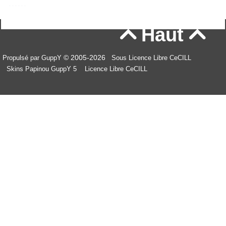
Haut


© 2005-2026
Propulsé par GuppY
Sous Licence Libre CeCILL
Skins Papinou GuppY 5
Licence Libre CeCILL