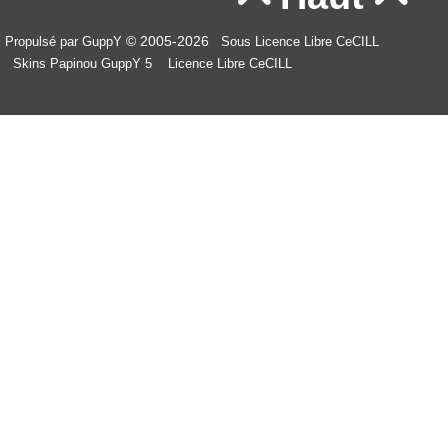
© 2005-2026
Propulsé par GuppY
Sous Licence Libre CeCILL
Skins Papinou GuppY 5
Licence Libre CeCILL