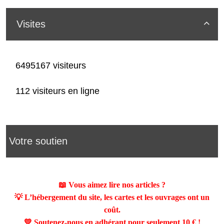
Visites

6495167 visiteurs
112 visiteurs en ligne
Votre soutien
📖 Vous aimez lire nos articles ?
💡 L’hébergement du site, les cartes et les ouvrages ont un
coût.
💛 Soutenez-nous en adhérant pour seulement
10 €
!