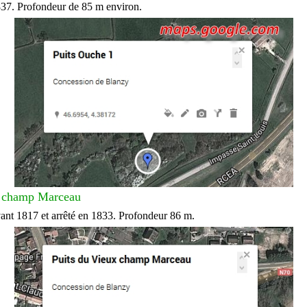
837. Profondeur de 85 m environ.
x champ Marceau
avant 1817 et arrêté en 1833. Profondeur 86 m.