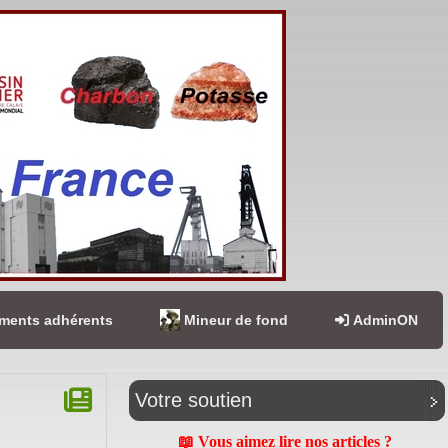
ents adhérents
Mineur de fond
AdminON
Votre soutien
📖 Vous aimez lire nos articles ?