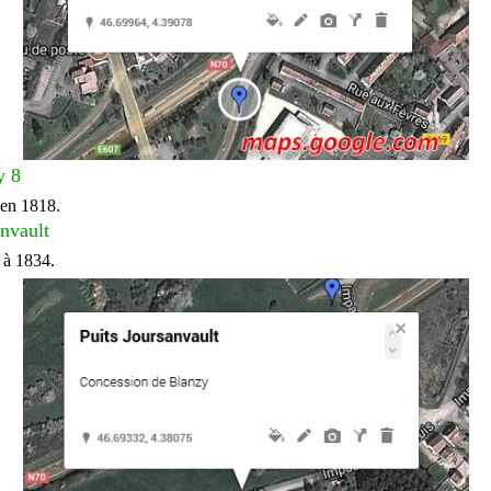
y 8
 en 1818.
anvault
 à 1834.