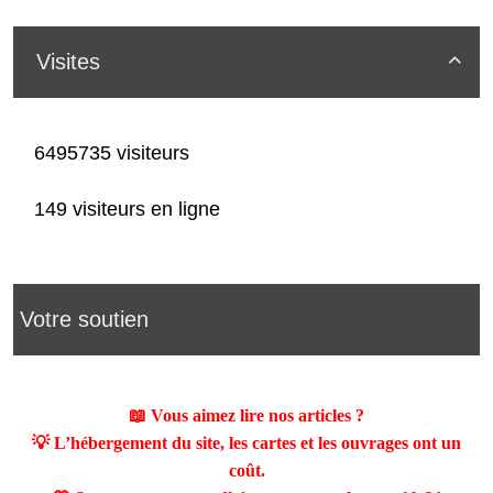
Visites

6495735 visiteurs
149 visiteurs en ligne
Votre soutien
📖 Vous aimez lire nos articles ?
💡 L’hébergement du site, les cartes et les ouvrages ont un
coût.