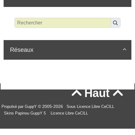
Réseaux

Haut


© 2005-2026
Propulsé par GuppY
Sous Licence Libre CeCILL
Skins Papinou GuppY 5
Licence Libre CeCILL