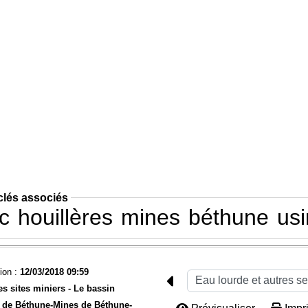
clés associés
c
houillères
mines
béthune
us
ion :
12/03/2018 09:59
es sites miniers -
Le bassin
 de Béthune-
Mines de Béthune-