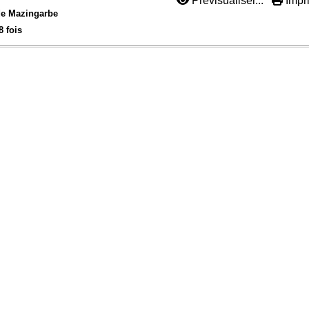
Prévisualiser...
Impri
de Mazingarbe
8 fois