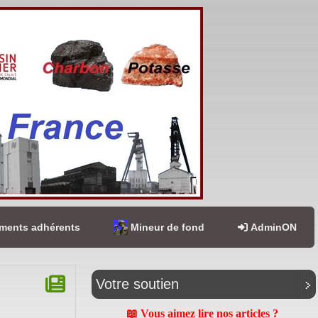
ents adhérents
Mineur de fond
AdminON
Votre soutien
📖 Vous aimez lire nos articles ?