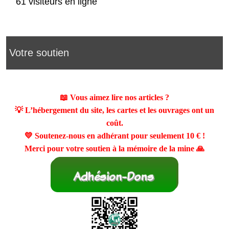
61 visiteurs en ligne
Votre soutien
📖 Vous aimez lire nos articles ?
💡 L’hébergement du site, les cartes et les ouvrages ont un
coût.
💛 Soutenez-nous en adhérant pour seulement
10 €
!
Merci pour votre soutien à la mémoire de la mine 🙏