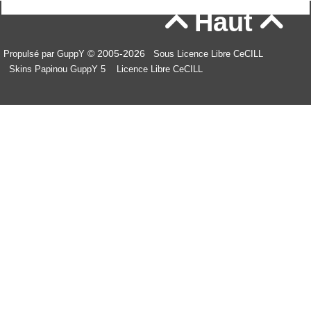
Haut


© 2005-2026
Propulsé par GuppY
Sous Licence Libre CeCILL
Skins Papinou GuppY 5
Licence Libre CeCILL