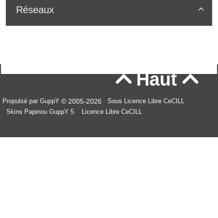
Réseaux

Haut


© 2005-2026
Propulsé par GuppY
Sous Licence Libre CeCILL
Skins Papinou GuppY 5
Licence Libre CeCILL